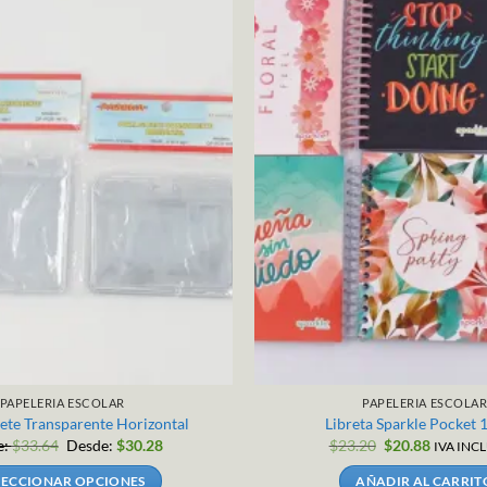
PAPELERIA ESCOLAR
PAPELERIA ESCOLA
ete Transparente Horizontal
Libreta Sparkle Pocket 
El
El
e:
$
33.64
Desde:
$
30.28
$
23.20
$
20.88
IVA INC
precio
precio
original
actual
LECCIONAR OPCIONES
AÑADIR AL CARRIT