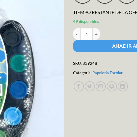
$25.52.
$22.
TIEMPO RESTANTE DE LA OF
49 disponibles
Acuarela 12 colores M-25 cantid
AÑADIR A
SKU:
839248
Categoría:
Papeleria Escolar