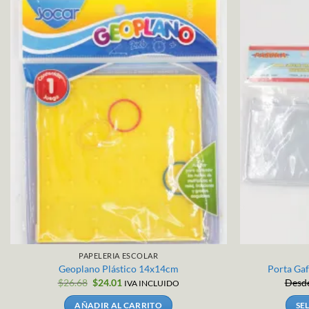
PAPELERIA ESCOLAR
Geoplano Plástico 14x14cm
Porta Gaf
El
El
$
26.68
$
24.01
Desd
IVA INCLUIDO
precio
precio
original
actual
AÑADIR AL CARRITO
SE