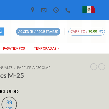
CARRITO /
$
0.00
ACCEDER / REGISTRARSE
PASATIEMPOS
TEMPORADAS
NUALES
/
PAPELERIA ESCOLAR
res M-25
INCLUIDO
io
al
38
secs