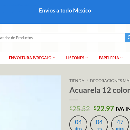
colares, papel para regalo navideño para caballero dama y
Envios a todo Mexico
a regalo escarcha, girnaldas, festones, chaquiras,
ar
ENVOLTURA P/REGALO
LISTONES
PAPELERIA
TIENDA
/
DECORACIONES MA
Acuarela 12 colo
El
El
25.52
22.97
$
$
IVA 
precio
prec
original
actu
04
04
47
era:
es:
dias
hrs
mins